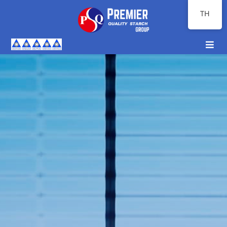
Skip
TH
to
content
Toggl
Navig
หน้าแรก
เกี่ยวกับเรา
ภาพรวมธุรกิจ
นักลงทุนสัมพันธ์
ความยั่งยืน
สื่อสารองค์กร