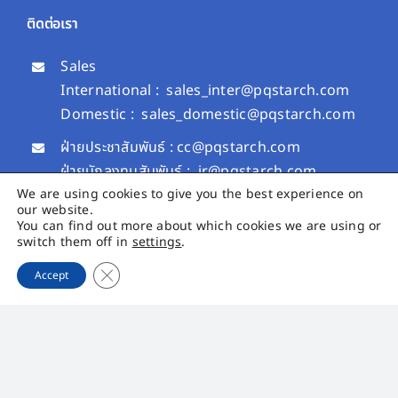
ติดต่อเรา
Sales
International :
sales_inter@pqstarch.com
Domestic :
sales_domestic@pqstarch.com
ฝ่ายประชาสัมพันธ์ :
cc@pqstarch.com
ฝ่ายนักลงทุนสัมพันธ์ :
ir@pqstarch.com
We are using cookies to give you the best experience on
+66 (0) 4264 3818
our website.
You can find out more about which cookies we are using or
+66 (0) 4264 3819
switch them off in
settings
.
PQS Growth
Close GDPR Cookie Banner
Accept
PQS CARE
เมนูหลัก