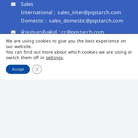
Sales
International :
sales_inter@pqstarch.com
Domestic :
sales_domestic@pqstarch.com
ฝ่ายประชาสัมพันธ์ :
cc@pqstarch.com
ฝ่ายนักลงทุนสัมพันธ์ :
ir@pqstarch.com
We are using cookies to give you the best experience on
our website.
+66 (0) 4264 3818
You can find out more about which cookies we are using or
switch them off in
settings
.
+66 (0) 4264 3819
Close GDPR Cookie Banner
Accept
PQS Growth
PQS CARE
เมนูหลัก
Toggle
Navigation
หน้าแรก