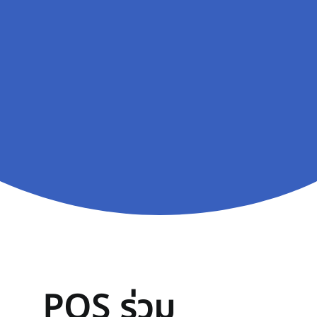
PQS ร่วม