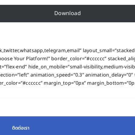
Download
,twitter,whatsapp,telegram,email” layout_small=”stacked” 
Choose Your Platform!” border_color=”#cccccc” stacked_ali
lex-end” hide_on_mobile=”small-visibility,medium-visibilit
rection=”left” animation_speed=”0.3″ animation_delay=”0″
er_color=”#cccccc” margin_top=”0px” margin_bottom=”0px
ติดต่อเรา