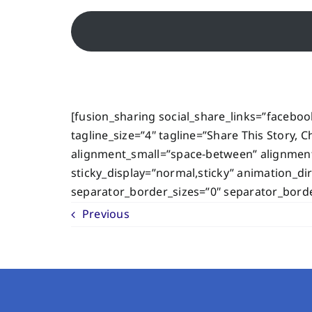
[fusion_sharing social_share_links=”facebook
tagline_size=”4″ tagline=”Share This Story, 
alignment_small=”space-between” alignment=”f
sticky_display=”normal,sticky” animation_di
separator_border_sizes=”0″ separator_bord
Previous