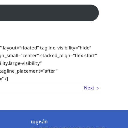
layout=”floated” tagline_visibility=”hide”
gn_small=”center” stacked_align=”flex-start”
y,large-visibility”
 tagline_placement=”after”
” /]
Next
เมนูหลัก