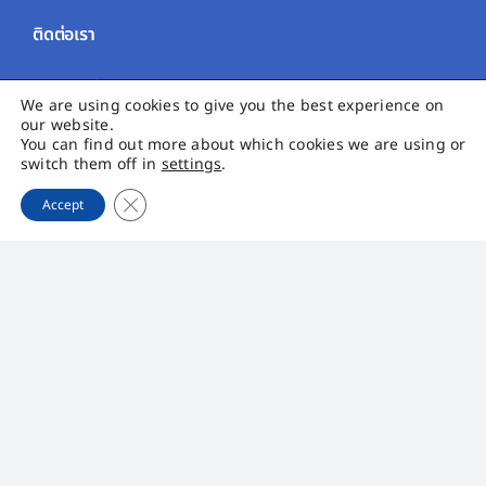
ติดต่อเรา
Sales
We are using cookies to give you the best experience on
International :
sales_inter@pqstarch.com
our website.
Domestic :
sales_domestic@pqstarch.com
You can find out more about which cookies we are using or
switch them off in
settings
.
ฝ่ายประชาสัมพันธ์ :
cc@pqstarch.com
Close GDPR Cookie Banner
Accept
ฝ่ายนักลงทุนสัมพันธ์ :
ir@pqstarch.com
+66 (0) 4264 3818
+66 (0) 4264 3819
บมจ. พรีเมียร์ควอลิตี้สตาร์ช
เมนูหลัก
Toggle