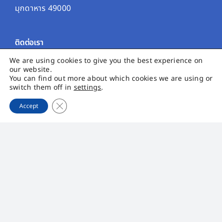
มุกดาหาร 49000
ติดต่อเรา
We are using cookies to give you the best experience on
Sales
our website.
You can find out more about which cookies we are using or
International :
sales_inter@pqstarch.com
switch them off in
settings
.
Domestic :
sales_domestic@pqstarch.com
Close GDPR Cookie Banner
Accept
ฝ่ายประชาสัมพันธ์ :
cc@pqstarch.com
ฝ่ายนักลงทุนสัมพันธ์ :
ir@pqstarch.com
+66 (0) 4264 3818
+66 (0) 4264 3819
บมจ. พรีเมียร์ควอลิตี้สตาร์ช
เมนูหลัก