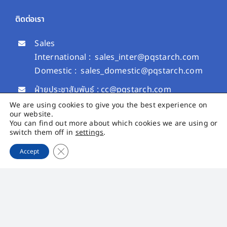
ติดต่อเรา
Sales
International :
sales_inter@pqstarch.com
Domestic :
sales_domestic@pqstarch.com
ฝ่ายประชาสัมพันธ์ :
cc@pqstarch.com
ฝ่ายนักลงทุนสัมพันธ์ :
ir@pqstarch.com
We are using cookies to give you the best experience on
our website.
+66 (0) 4264 3818
You can find out more about which cookies we are using or
switch them off in
settings
.
+66 (0) 4264 3819
Close GDPR Cookie Banner
Accept
PQS Growth
PQS CARE
เมนูหลัก