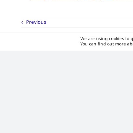
Previous
We are using cookies to g
You can find out more ab
บริษัท พรีเมียร์ควอลิตี้สตาร์ช จํากัด (มหาชน)
185 หมู่ 14 ตำบลคำป่าหลาย อำเภอเมืองมุกดาหาร
จังหวัดมุกดาหาร 49000