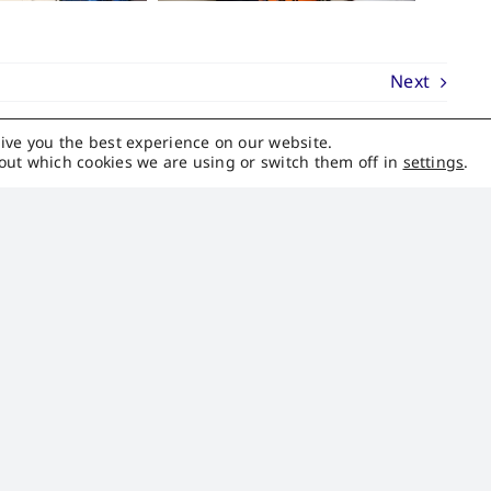
Next
ive you the best experience on our website.
out which cookies we are using or switch them off in
settings
.
ติดต่อเรา
Sales
International :
sales_inter@pqstarch.com
Domestic :
sales_domestic@pqstarch.com
ฝ่ายประชาสัมพันธ์ :
cc@pqstarch.com
ฝ่ายนักลงทุนสัมพันธ์ :
ir@pqstarch.com
+66 (0) 4264 3818
+66 (0) 4264 3819
บมจ. พรีเมียร์ควอลิตี้สตาร์ช