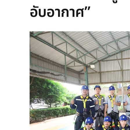
อับอากาศ”