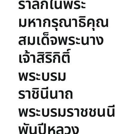
รำลึกในพระ
มหากรุณาธิคุณ
สมเด็จพระนาง
เจ้าสิริกิติ์
พระบรม
ราชินีนาถ
พระบรมราชชนนี
พันปีหลวง