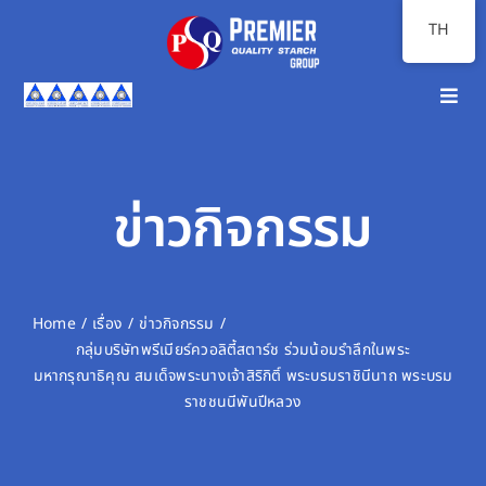
Skip
TH
to
content
Toggl
Navig
หน้าแรก
เกี่ยวกับเรา
ข่าวกิจกรรม
ภาพรวมธุรกิจ
นักลงทุนสัมพันธ์
Home
เรื่อง
ข่าวกิจกรรม
กลุ่มบริษัทพรีเมียร์ควอลิตี้สตาร์ช ร่วมน้อมรำลึกในพระ
ความยั่งยืน
มหากรุณาธิคุณ สมเด็จพระนางเจ้าสิริกิติ์ พระบรมราชินีนาถ พระบรม
ราชชนนีพันปีหลวง
สื่อสารองค์กร