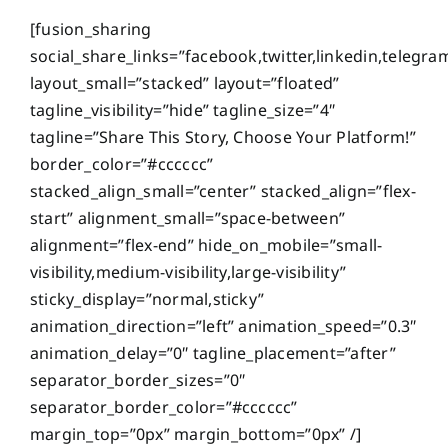
[fusion_sharing
social_share_links=”facebook,twitter,linkedin,telegra
layout_small=”stacked” layout=”floated”
tagline_visibility=”hide” tagline_size=”4″
tagline=”Share This Story, Choose Your Platform!”
border_color=”#cccccc”
stacked_align_small=”center” stacked_align=”flex-
start” alignment_small=”space-between”
alignment=”flex-end” hide_on_mobile=”small-
visibility,medium-visibility,large-visibility”
sticky_display=”normal,sticky”
animation_direction=”left” animation_speed=”0.3″
animation_delay=”0″ tagline_placement=”after”
separator_border_sizes=”0″
separator_border_color=”#cccccc”
margin_top=”0px” margin_bottom=”0px” /]