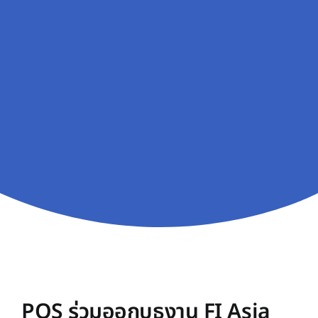
PQS ร่วมออกบูธงาน FI Asia