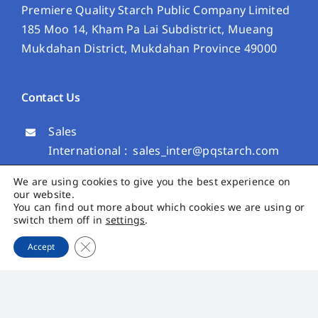
Premiere Quality Starch Public Company Limited
185 Moo 14, Kham Pa Lai Subdistrict, Mueang
Mukdahan District, Mukdahan Province 49000
Contact Us
Sales
International :
sales_inter@pqstarch.com
Domestic :
sales_domestic@pqstarch.com
We are using cookies to give you the best experience on
our website.
Information Department :
cc@pqstarch.com
You can find out more about which cookies we are using or
Investor Relation Department :
switch them off in
settings
.
ir@pqstarch.com
Close GDPR Cookie Banner
Accept
+66 (0) 4264 3818
+66 (0) 4264 3819
Premier Quality Starch Public Company